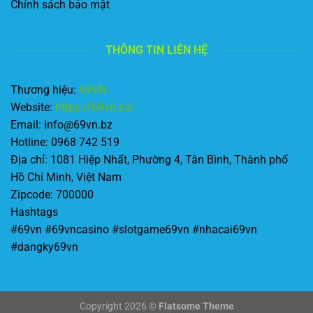
Chính sách bảo mật
THÔNG TIN LIÊN HỆ
Thương hiệu:
69VN
Website:
https://69vn.bz/
Email:
info@69vn.bz
Hotline: 0968 742 519
Địa chỉ: 1081 Hiệp Nhất, Phường 4, Tân Bình, Thành phố
Hồ Chí Minh, Việt Nam
Zipcode: 700000
Hashtags
#69vn #69vncasino #slotgame69vn #nhacai69vn
#dangky69vn
Copyright 2026 ©
Flatsome Theme