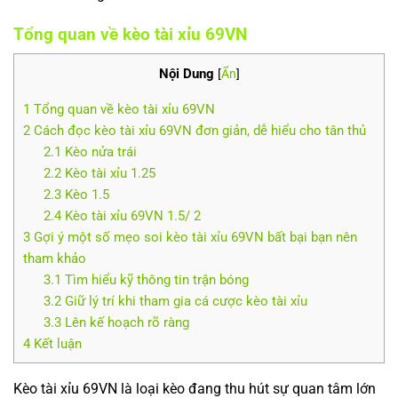
Tổng quan về kèo tài xỉu 69VN
Nội Dung
[
Ẩn
]
1
Tổng quan về kèo tài xỉu 69VN
2
Cách đọc kèo tài xỉu 69VN đơn giản, dễ hiểu cho tân thủ
2.1
Kèo nửa trái
2.2
Kèo tài xỉu 1.25
2.3
Kèo 1.5
2.4
Kèo tài xỉu 69VN 1.5/ 2
3
Gợi ý một số mẹo soi kèo tài xỉu 69VN bất bại bạn nên
tham khảo
3.1
Tìm hiểu kỹ thông tin trận bóng
3.2
Giữ lý trí khi tham gia cá cược kèo tài xỉu
3.3
Lên kế hoạch rõ ràng
4
Kết luận
Kèo tài xỉu 69VN là loại kèo đang thu hút sự quan tâm lớn