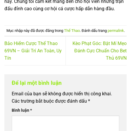
này. Chúng tôi cam kết mang đến cho hội viên những trận
đấu đỉnh cao cùng cơ hội cá cược hấp dẫn hàng đầu.
Mục nhập này đã được đăng trong
Thể Thao
. Đánh dấu trang
permalink
.
Bảo Hiểm Cược Thể Thao
Kèo Phạt Góc: Bật Mí Mẹo
69VN – Giải Trí An Toàn, Uy
Đánh Cực Chuẩn Cho Bet
Tín
Thủ 69VN
Để lại một bình luận
Email của bạn sẽ không được hiển thị công khai.
Các trường bắt buộc được đánh dấu
*
Bình luận
*