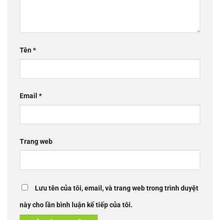
Tên
*
Email
*
Trang web
Lưu tên của tôi, email, và trang web trong trình duyệt
này cho lần bình luận kế tiếp của tôi.