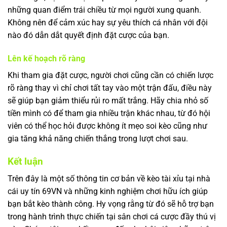
những quan điểm trái chiều từ mọi người xung quanh.
Không nên để cảm xúc hay sự yêu thích cá nhân với đội
nào đó dẫn dắt quyết định đặt cược của bạn.
Lên kế hoạch rõ ràng
Khi tham gia đặt cược, người chơi cũng cần có chiến lược
rõ ràng thay vì chỉ chơi tất tay vào một trận đấu, điều này
sẽ giúp bạn giảm thiểu rủi ro mất trắng. Hãy chia nhỏ số
tiền mình có để tham gia nhiều trận khác nhau, từ đó hội
viên có thể học hỏi được không ít mẹo soi kèo cũng như
gia tăng khả năng chiến thắng trong lượt chơi sau.
Kết luận
Trên đây là một số thông tin cơ bản về kèo tài xỉu tại nhà
cái uy tín 69VN và những kinh nghiệm chơi hữu ích giúp
bạn bắt kèo thành công. Hy vọng rằng từ đó sẽ hỗ trợ bạn
trong hành trình thực chiến tại sân chơi cá cược đầy thú vị