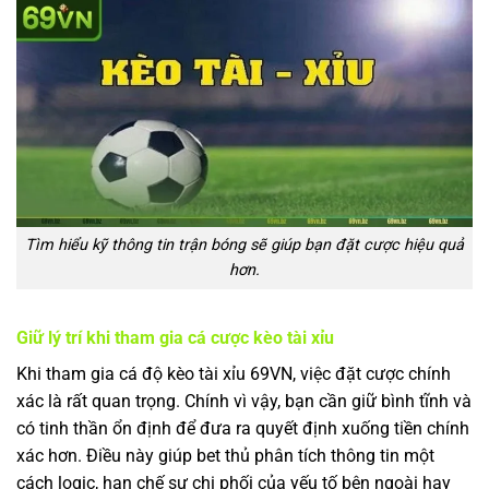
Tìm hiểu kỹ thông tin trận bóng sẽ giúp bạn đặt cược hiệu quả
hơn.
Giữ lý trí khi tham gia cá cược kèo tài xỉu
Khi tham gia cá độ kèo tài xỉu 69VN, việc đặt cược chính
xác là rất quan trọng. Chính vì vậy, bạn cần giữ bình tĩnh và
có tinh thần ổn định để đưa ra quyết định xuống tiền chính
xác hơn. Điều này giúp bet thủ phân tích thông tin một
cách logic, hạn chế sự chi phối của yếu tố bên ngoài hay