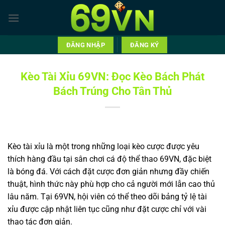
Chuyển
đến
nội
dung
ĐĂNG NHẬP
ĐĂNG KÝ
Kèo Tài Xỉu 69VN: Đọc Kèo Bách Phát
Bách Trúng Cho Tân Thủ
Kèo tài xỉu là một trong những loại kèo cược được yêu
thích hàng đầu tại sân chơi cá độ thể thao 69VN, đặc biệt
là bóng đá. Với cách đặt cược đơn giản nhưng đầy chiến
thuật, hình thức này phù hợp cho cả người mới lẫn cao thủ
lâu năm. Tại 69VN, hội viên có thể theo dõi bảng tỷ lệ tài
xỉu được cập nhật liên tục cũng như đặt cược chỉ với vài
thao tác đơn giản.