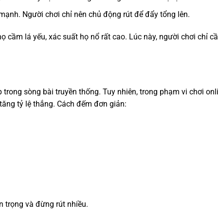
 mạnh. Người chơi chỉ nên chủ động rút để đẩy tổng lên.
 họ cầm lá yếu, xác suất họ nổ rất cao. Lúc này, người chơi chỉ 
trong sòng bài truyền thống. Tuy nhiên, trong phạm vi chơi onli
tăng tỷ lệ thắng. Cách đếm đơn giản:
 trọng và đừng rút nhiều.