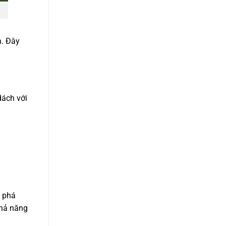
n. Đây
dách với
t phá
khả năng