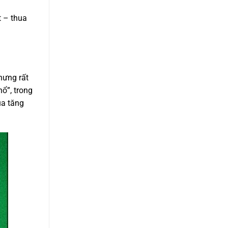
t – thua
hưng rất
nổ”, trong
ua tăng