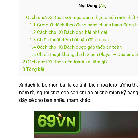
Nội Dung
[
Ẩn
]
1
Cách chơi Xì Dách với mẹo đánh thực chiến mới nhất 
1.1
Cược Xì dách theo đúng bảng chuẩn hành động t
1.2
Cách chơi Xì Dách đọc bài nhà cái
1.3
Chiến thuật đếm bài cấp độ cơ bản
1.4
Cách chơi Xì Dách cược gấp thếp an toàn
1.5
Chiến thuật không đánh 2 bên Player – Dealer cù
2
Cách chơi Xì Dách nên tránh sai lầm gì?
3
Tổng kết
Xì dách là bộ môn bài lá có tính biến hóa khó lường th
nắm rõ, người chơi còn cần chuẩn bị cho mình kỹ năng 
đây sẽ cho bạn nhiều tham khảo: