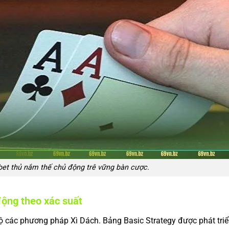
 bet thủ nắm thế chủ động trê vững bàn cược.
ộng theo xác suất
bộ các phương pháp Xì Dách. Bảng Basic Strategy được phát triể